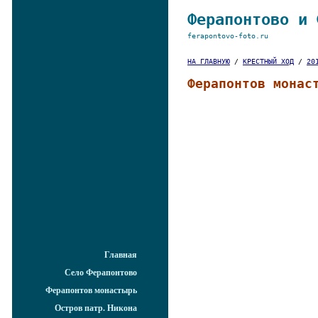
Ферапонтово и 
ferapontovo-foto.ru
НА ГЛАВНУЮ
/
КРЕСТНЫЙ ХОД
/
20
Ферапонтов монас
Главная
Село Ферапонтово
Ферапонтов монастырь
Остров патр. Никона