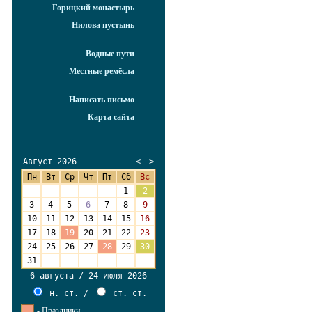
Горицкий монастырь
Нилова пустынь
Водные пути
Местные ремёсла
Написать письмо
Карта сайта
Август 2026
<
>
Пн
Вт
Ср
Чт
Пт
Сб
Вс
27
28
29
30
31
1
2
3
4
5
6
7
8
9
10
11
12
13
14
15
16
17
18
19
20
21
22
23
24
25
26
27
28
29
30
31
1
2
3
4
5
6
6 августа / 24 июля 2026
н. ст.
/
ст. ст.
- Праздники