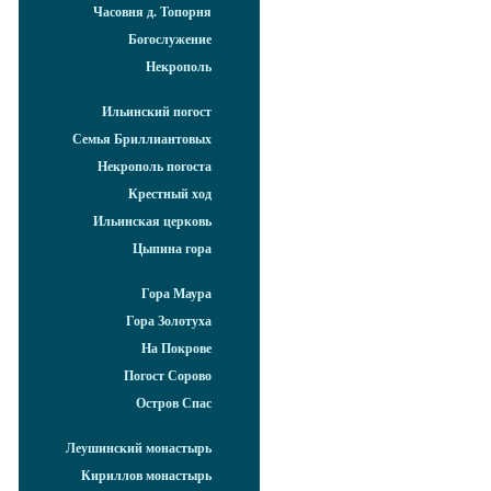
Часовня д. Топорня
Богослужение
Некрополь
Ильинский погост
Семья Бриллиантовых
Некрополь погоста
Крестный ход
Ильинская церковь
Цыпина гора
Гора Маура
Гора Золотуха
На Покрове
Погост Сорово
Остров Спас
Леушинский монастырь
Кириллов монастырь