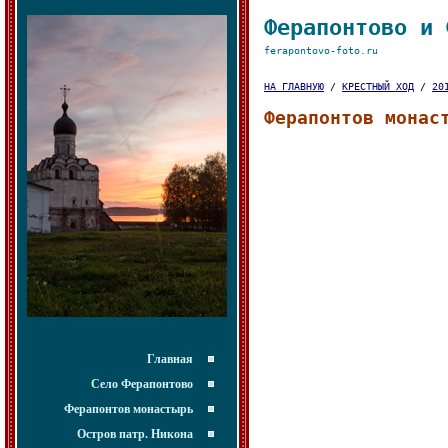
Ферапонтово и 
ferapontovo-foto.ru
НА ГЛАВНУЮ
/
КРЕСТНЫЙ ХОД
/
20
Ферапонтов монас
Главная
Село Ферапонтово
Ферапонтов монастырь
Остров патр. Никона