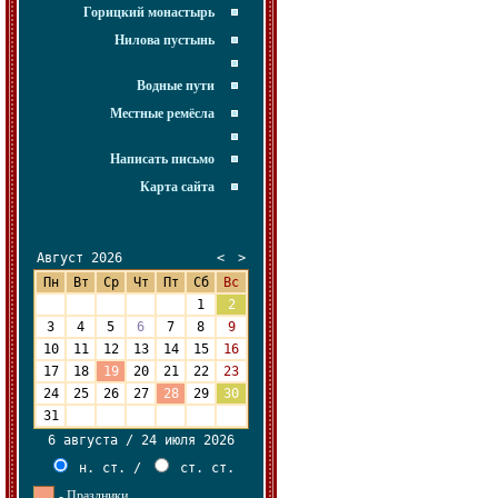
Горицкий монастырь
Нилова пустынь
Водные пути
Местные ремёсла
Написать письмо
Карта сайта
Август 2026
<
>
Пн
Вт
Ср
Чт
Пт
Сб
Вс
27
28
29
30
31
1
2
3
4
5
6
7
8
9
10
11
12
13
14
15
16
17
18
19
20
21
22
23
24
25
26
27
28
29
30
31
1
2
3
4
5
6
6 августа / 24 июля 2026
н. ст.
/
ст. ст.
- Праздники