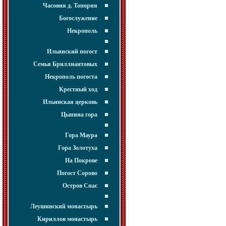
Часовня д. Топорня
Богослужение
Некрополь
Ильинский погост
Семья Бриллиантовых
Некрополь погоста
Крестный ход
Ильинская церковь
Цыпина гора
Гора Маура
Гора Золотуха
На Покрове
Погост Сорово
Остров Спас
Леушинский монастырь
Кириллов монастырь