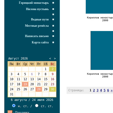
Горицкий монастырь
Нилова пустынь
Кириллов монастыр
Водные пути
2000
Местные ремёсла
Написать письмо
Карта сайта
Август 2026
<
>
Пн
Вт
Ср
Чт
Пт
Сб
Вс
27
28
29
30
31
1
2
3
4
5
6
7
8
9
Кириллов монастыр
2000
10
11
12
13
14
15
16
17
18
19
20
21
22
23
24
25
26
27
28
29
30
Страницы:
1
2
3
4
5
6
»
31
1
2
3
4
5
6
6 августа / 24 июля 2026
н. ст.
/
ст. ст.
- Праздники