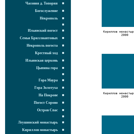
Часовня д. Топорня
Богослужение
Некрополь
Ильинский погост
Кириллов монастыр
2000
Семья Бриллиантовых
Некрополь погоста
Крестный ход
Ильинская церковь
Цыпина гора
Гора Маура
Гора Золотуха
Кириллов монастыр
На Покрове
2000
Погост Сорово
Остров Спас
Леушинский монастырь
Кириллов монастырь