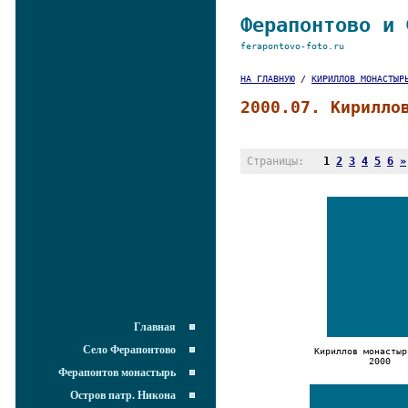
Ферапонтово и 
ferapontovo-foto.ru
НА ГЛАВНУЮ
/
КИРИЛЛОВ МОНАСТЫР
2000.07. Кирилло
Страницы:
1
2
3
4
5
6
»
Главная
Село Ферапонтово
Кириллов монастыр
2000
Ферапонтов монастырь
Остров патр. Никона