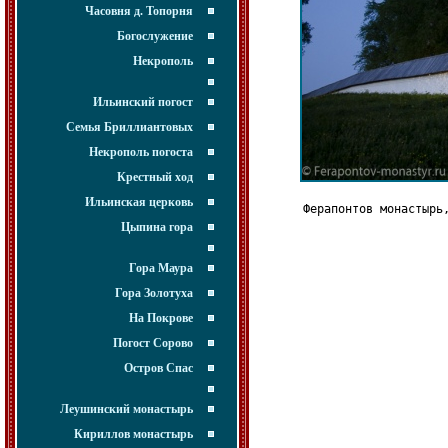
Часовня д. Топорня
Богослужение
Некрополь
Ильинский погост
Семья Бриллиантовых
Некрополь погоста
Крестный ход
Ильинская церковь
Ферапонтов монастырь
Цыпина гора
Гора Маура
Гора Золотуха
На Покрове
Погост Сорово
Остров Спас
Леушинский монастырь
Кириллов монастырь