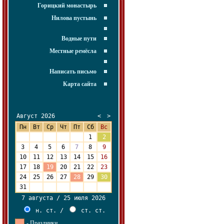
Горицкий монастырь
Нилова пустынь
Водные пути
Местные ремёсла
Написать письмо
Карта сайта
Август 2026
<
>
Пн
Вт
Ср
Чт
Пт
Сб
Вс
27
28
29
30
31
1
2
3
4
5
6
7
8
9
10
11
12
13
14
15
16
17
18
19
20
21
22
23
24
25
26
27
28
29
30
31
1
2
3
4
5
6
7 августа / 25 июля 2026
н. ст.
/
ст. ст.
- Праздники