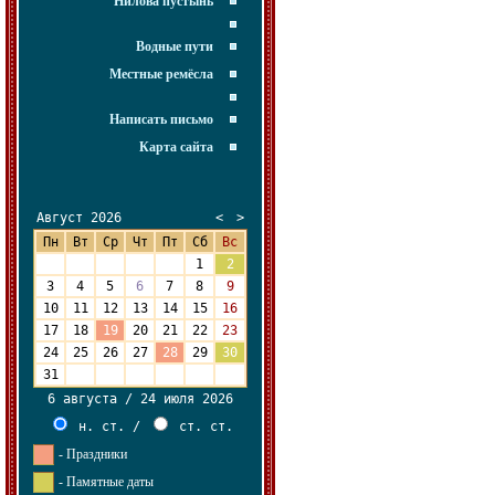
Нилова пустынь
Водные пути
Местные ремёсла
Написать письмо
Карта сайта
Август 2026
<
>
Пн
Вт
Ср
Чт
Пт
Сб
Вс
27
28
29
30
31
1
2
3
4
5
6
7
8
9
10
11
12
13
14
15
16
17
18
19
20
21
22
23
24
25
26
27
28
29
30
31
1
2
3
4
5
6
6 августа / 24 июля 2026
н. ст.
/
ст. ст.
- Праздники
- Памятные даты