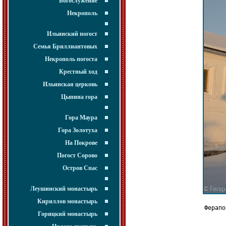
Богослужение
Некрополь
Ильинский погост
Семья Бриллиантовых
Некрополь погоста
Крестный ход
Ильинская церковь
Цыпина гора
Гора Маура
Гора Золотуха
На Покрове
Погост Сорово
Остров Спас
Леушинский монастырь
Кириллов монастырь
Ферапо
Горицкий монастырь