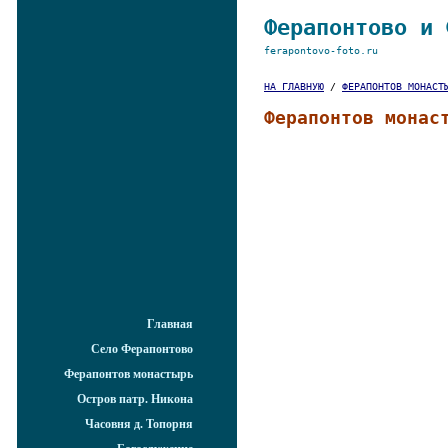
Ферапонтово и 
ferapontovo-foto.ru
НА ГЛАВНУЮ
/
ФЕРАПОНТОВ МОНАСТ
Ферапонтов монас
Главная
Село Ферапонтово
Ферапонтов монастырь
Остров патр. Никона
Часовня д. Топорня