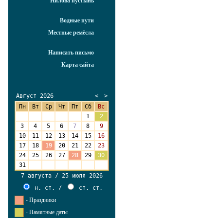
Нилова пустынь
Водные пути
Местные ремёсла
Написать письмо
Карта сайта
Август 2026
<
>
Пн
Вт
Ср
Чт
Пт
Сб
Вс
27
28
29
30
31
1
2
3
4
5
6
7
8
9
10
11
12
13
14
15
16
17
18
19
20
21
22
23
24
25
26
27
28
29
30
31
1
2
3
4
5
6
7 августа / 25 июля 2026
н. ст.
/
ст. ст.
- Праздники
- Памятные даты