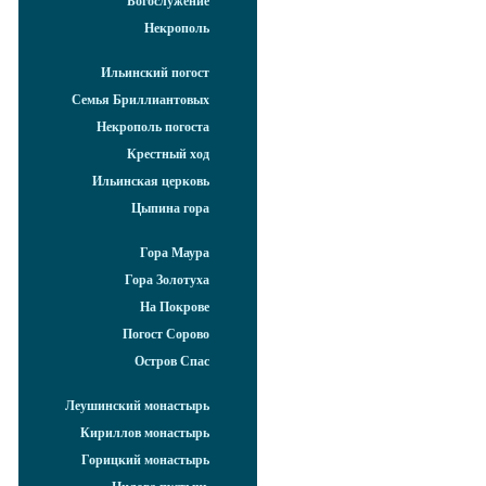
Богослужение
Некрополь
Ильинский погост
Семья Бриллиантовых
Некрополь погоста
Крестный ход
Ильинская церковь
Цыпина гора
Гора Маура
Гора Золотуха
На Покрове
Погост Сорово
Остров Спас
Леушинский монастырь
Кириллов монастырь
Горицкий монастырь